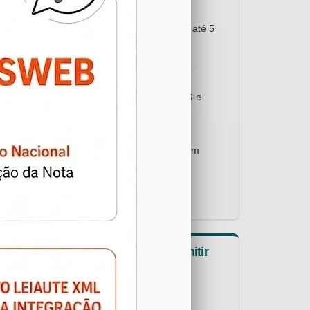
Permite o cancelamento da NFS-e até 5
dias após a data de emissão
Não permite a substituição da NFS-e
Exige que o RPS seja convertido em
NFS-e em até 3 dias
Contribuintes Autorizados a emitir
NFS-e