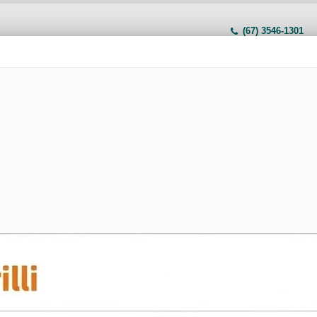
(67) 3546-1301
INÍCIO
ACESSO AO SISTEMA
 Emissão de Nota
eclaração Tomador
os no IssWeb - Gravação
Imagem do Comunicado