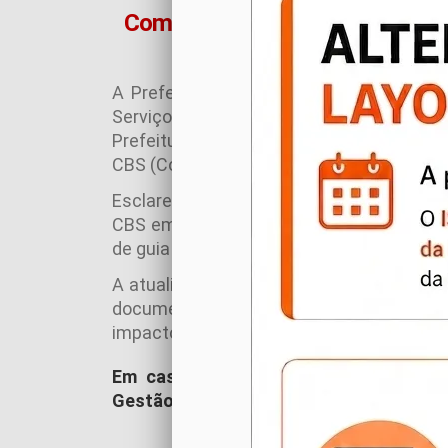
Comunicado – Destaque de IBS e
A Prefeitura Municipal informa que o s
Serviços Eletrônica (NFS-e) foi updated e
Prefeitura passam a apresentar o destaq
CBS (Contribuição sobre Bens e Serviços)
Esclarecemos que, conforme a Lei Comp
CBS em 2026 possui caráter exclusivame
de guia ou obrigação de recolhimento dur
A atualização do sistema tem como final
documentos fiscais, no contexto da t
impacto financeiro imediato aos contribui
Em caso de dúvidas, o contribuinte 
Gestão de Tributos para maiores esclar