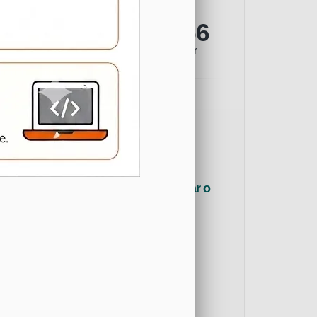
41341
45907
Tomador
Prestador
1435
2
Em Agosto
Hoje
Usuários autorizados a acessar o
sistema
511
135
Convencional
Outros