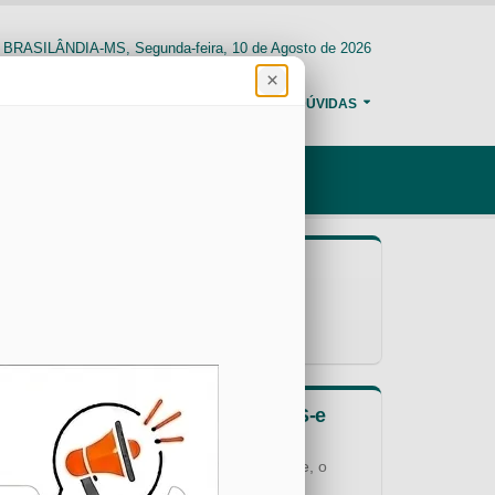
BRASILÂNDIA-MS, Segunda-feira, 10 de Agosto de 2026
×
CREDENCIAMENTO
CONSULTAS
DÚVIDAS
Últimas Mensagens
Nenhuma mensagem encontrada!
Regras Principais sobre a NFS-e
Conforme legislação municipal vigente, o
Município: