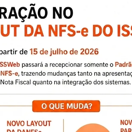
 CBS nas Notas Fiscais da Prefeitura.
istema municipal de emissão de Nota Fiscal de
, a partir de 2026, as notas fiscais emitidas pela
ue do IBS (Imposto sobre Bens e Serviços) e da
.
lementar nº 214/2025, o destaque do IBS e da
nte informativo, não gerando cobrança, emissão
ante este período.
idade adequar o Município ao padrão nacional de
ransição da Reforma Tributária, sem qualquer
ntes.
poderá procurar o Setor de Coordenadoria de
ecimentos.