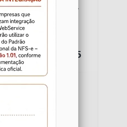
504
134
Convencional
Outros
NFS-e emitidas
134530
8118
Convencional
Outros
426
0
Em Agosto
Hoje
Notas fiscais declaradas