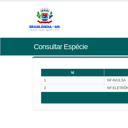
Consultar Espécie
Id
1
NF AVULSA
2
NF ELETRÔ