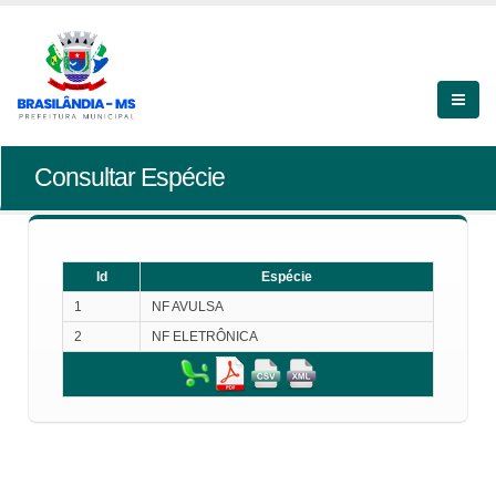
Consultar Espécie
Id
Espécie
1
NF AVULSA
2
NF ELETRÔNICA