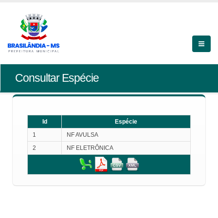
Consultar Espécie
Id
Espécie
1
NF AVULSA
2
NF ELETRÔNICA