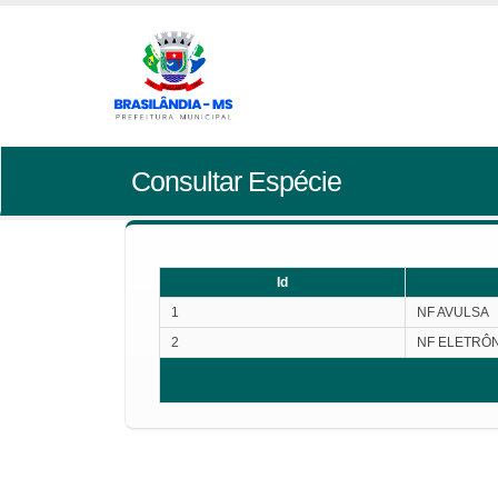
Consultar Espécie
Id
1
NF AVULSA
2
NF ELETRÔ