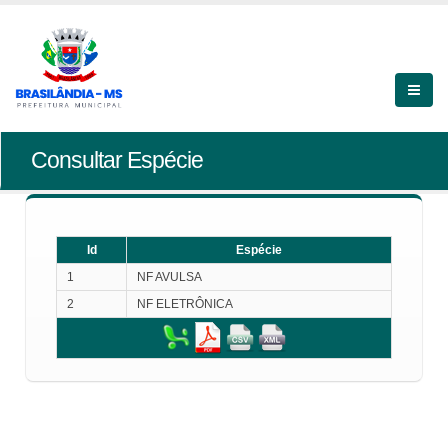
Consultar Espécie
Id
Espécie
1
NF AVULSA
2
NF ELETRÔNICA