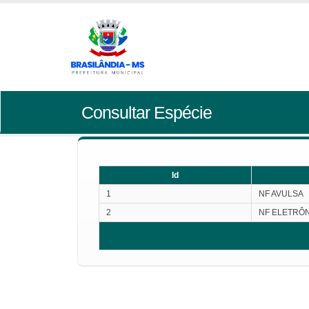
Consultar Espécie
Id
1
NF AVULSA
2
NF ELETRÔ