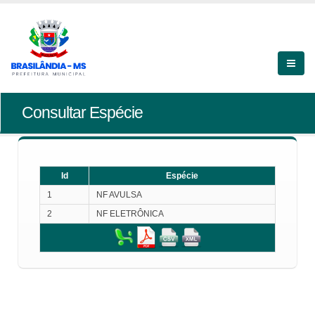
Consultar Espécie
Id
Espécie
1
NF AVULSA
2
NF ELETRÔNICA