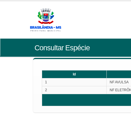
Consultar Espécie
Id
1
NF AVULSA
2
NF ELETRÔ