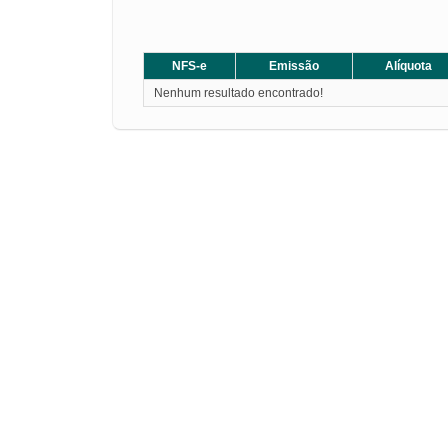
NFS-e
Emissão
Alíquota
Nenhum resultado encontrado!