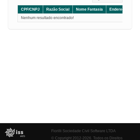
CPF/CNPJ
Razão Social
Nome Fantasia
Endereço
CE
Nenhum resultado encontrado!
Fiorilli Sociedade Civil Software LTDA
© Copyright 2012-2026. Todos os Direitos