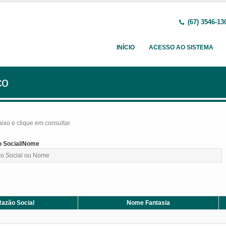
(67) 3546-13
INÍCIO
ACESSO AO SISTEMA
ço
baixo e clique em consultar.
 Social/Nome
azão Social
Nome Fantasia