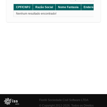
CPF/CNPJ
Razão Social
Nome Fantasia
Endereço
CE
Nenhum resultado encontrado!
Fiorilli Sociedade Civil Software LTDA
© Copyright 2012-2026. Todos os Direitos