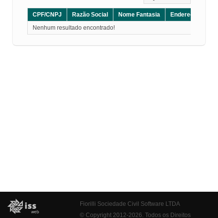
CPF/CNPJ
Razão Social
Nome Fantasia
Endereço
CE
Nenhum resultado encontrado!
Fiorilli Sociedade Civil Software LTDA
© Copyright 2012-2026. Todos os Direitos