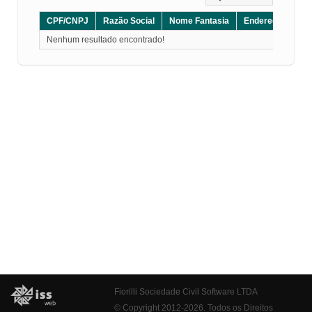
CPF/CNPJ
Razão Social
Nome Fantasia
Endereço
CE
Nenhum resultado encontrado!
Fiorilli Sociedade Civil Software LTDA
© Copyright 2012-2026. Todos os Direitos