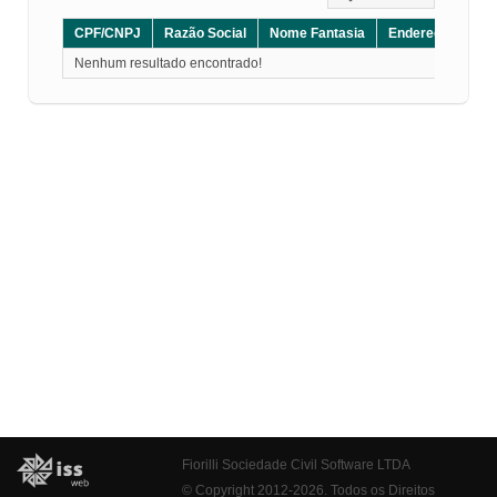
CPF/CNPJ
Razão Social
Nome Fantasia
Endereço
CE
Nenhum resultado encontrado!
Fiorilli Sociedade Civil Software LTDA
© Copyright 2012-2026. Todos os Direitos