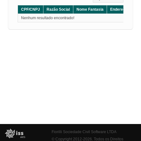
CPF/CNPJ
Razão Social
Nome Fantasia
Endereço
CE
Nenhum resultado encontrado!
Fiorilli Sociedade Civil Software LTDA
© Copyright 2012-2026. Todos os Direitos