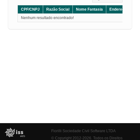
CPF/CNPJ
Razão Social
Nome Fantasia
Endereço
CE
Nenhum resultado encontrado!
Fiorilli Sociedade Civil Software LTDA
© Copyright 2012-2026. Todos os Direitos