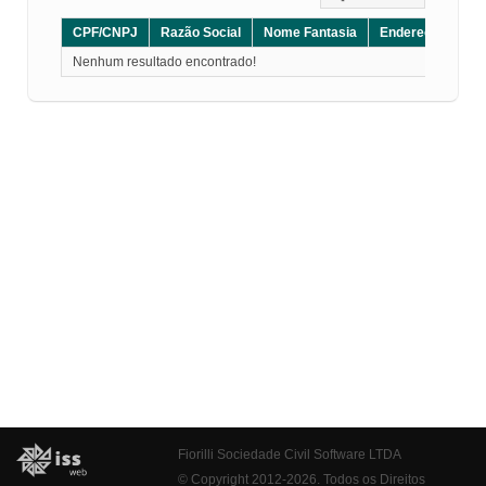
CPF/CNPJ
Razão Social
Nome Fantasia
Endereço
CE
Nenhum resultado encontrado!
Fiorilli Sociedade Civil Software LTDA
© Copyright 2012-2026. Todos os Direitos