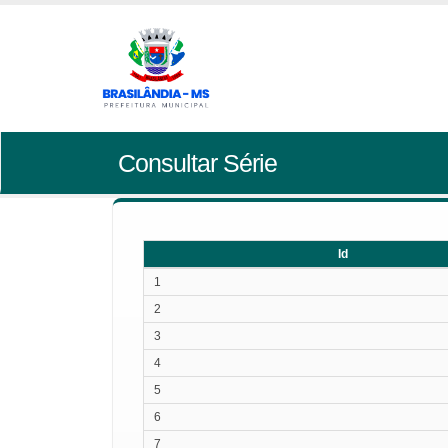
Consultar Série
Id
Id
1
2
3
4
5
6
7