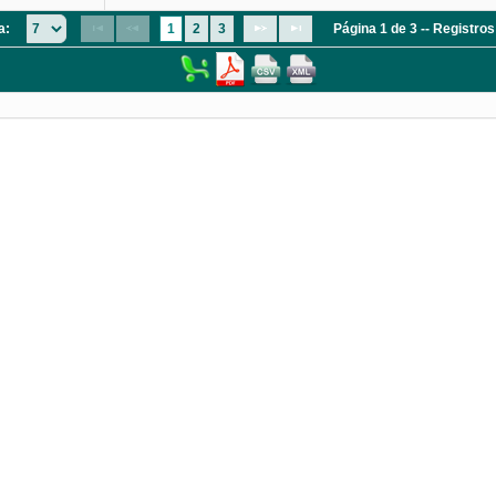
a:
1
2
3
Página 1 de 3 -- Registro