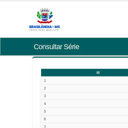
Consultar Série
Id
Id
1
2
3
4
5
6
7