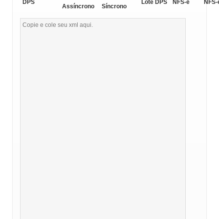
DPS
Lote DPS
NFS-e
NFS-
Assíncrono
Síncrono