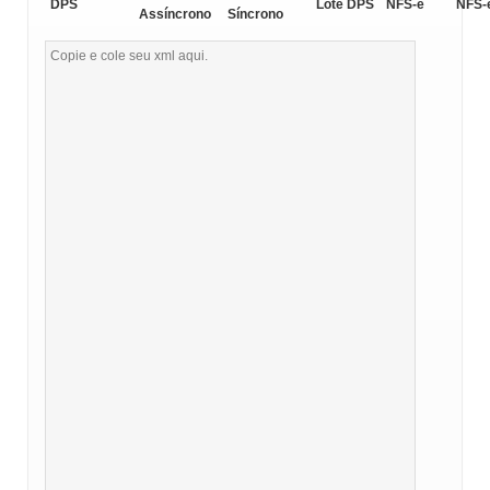
DPS
Lote DPS
NFS-e
NFS-
Assíncrono
Síncrono