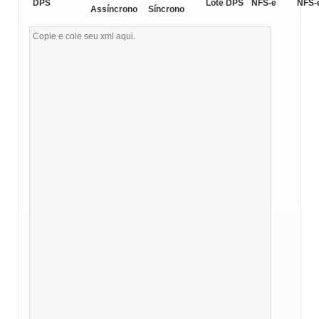
DPS
Lote DPS
NFS-e
NFS-
Assíncrono
Síncrono