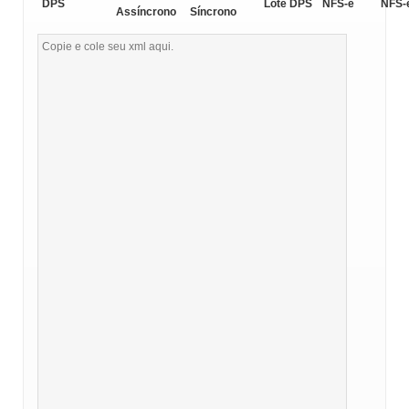
DPS
Lote DPS
NFS-e
NFS-
Assíncrono
Síncrono