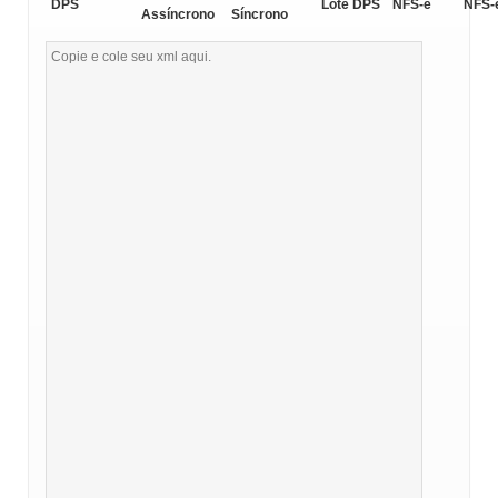
DPS
Lote DPS
NFS-e
NFS-
Assíncrono
Síncrono