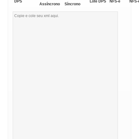
DPS
Lote DPS
NFS-e
NFS-
Assíncrono
Síncrono