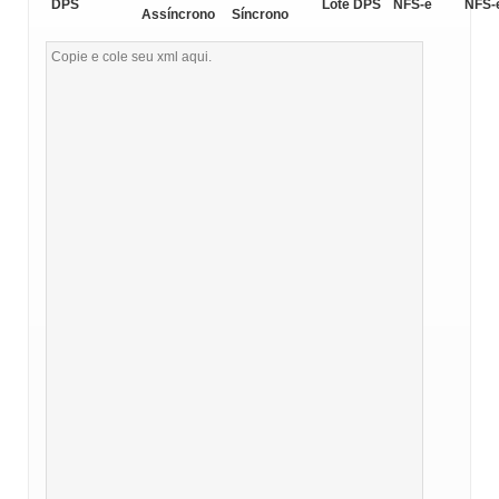
DPS
Lote DPS
NFS-e
NFS-
Assíncrono
Síncrono