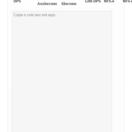
DPS
Lote DPS
NFS-e
NFS-
Assíncrono
Síncrono