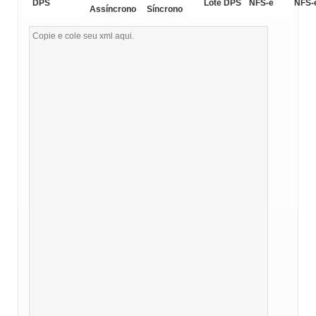
DPS
Lote DPS
NFS-e
NFS-
Assíncrono
Síncrono