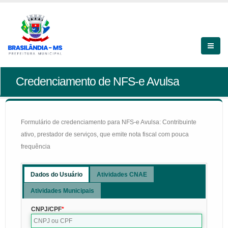
Credenciamento de NFS-e Avulsa
Formulário de credenciamento para NFS-e Avulsa: Contribuinte
ativo, prestador de serviços, que emite nota fiscal com pouca
frequência
Dados do Usuário
Atividades CNAE
Atividades Municipais
CNPJ/CPF