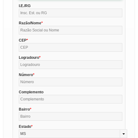
I.E./RG
Razão/Nome
CEP
Logradouro
Número
Complemento
Bairro
Estado
MS