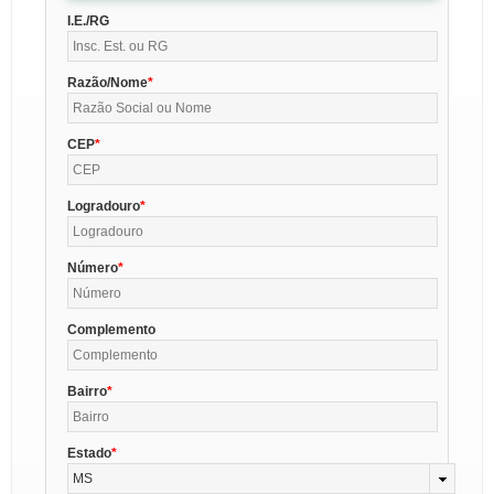
I.E./RG
Razão/Nome
CEP
Logradouro
Número
Complemento
Bairro
Estado
MS