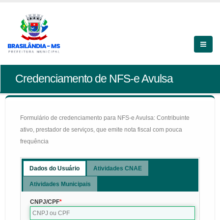
Credenciamento de NFS-e Avulsa
Formulário de credenciamento para NFS-e Avulsa: Contribuinte
ativo, prestador de serviços, que emite nota fiscal com pouca
frequência
Dados do Usuário
Atividades CNAE
Atividades Municipais
CNPJ/CPF