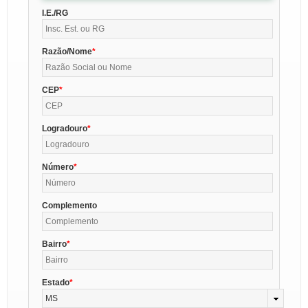
I.E./RG
Razão/Nome
CEP
Logradouro
Número
Complemento
Bairro
Estado
MS