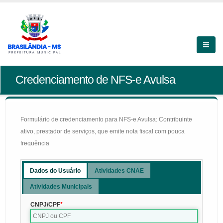
Credenciamento de NFS-e Avulsa
Formulário de credenciamento para NFS-e Avulsa: Contribuinte
ativo, prestador de serviços, que emite nota fiscal com pouca
frequência
Dados do Usuário
Atividades CNAE
Atividades Municipais
CNPJ/CPF