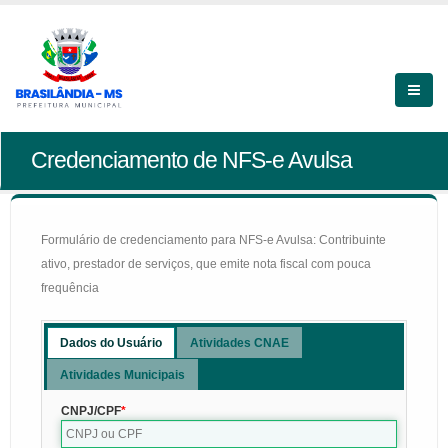
Credenciamento de NFS-e Avulsa
Formulário de credenciamento para NFS-e Avulsa: Contribuinte
ativo, prestador de serviços, que emite nota fiscal com pouca
frequência
Dados do Usuário
Atividades CNAE
Atividades Municipais
CNPJ/CPF