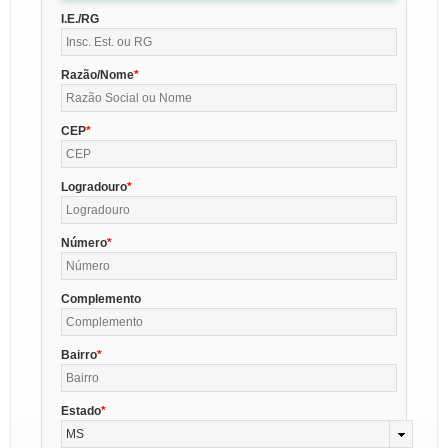
I.E./RG
Razão/Nome
CEP
Logradouro
Número
Complemento
Bairro
Estado
MS