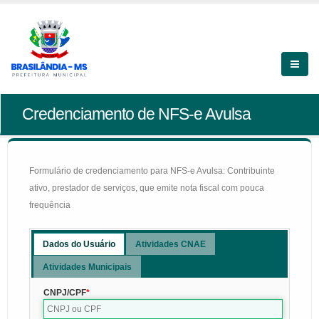
Credenciamento de NFS-e Avulsa
Formulário de credenciamento para NFS-e Avulsa: Contribuinte
ativo, prestador de serviços, que emite nota fiscal com pouca
frequência
Dados do Usuário
Atividades CNAE
Atividades Municipais
CNPJ/CPF