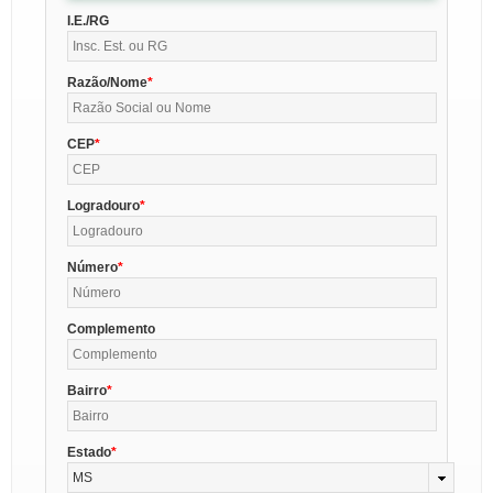
I.E./RG
Razão/Nome
CEP
Logradouro
Número
Complemento
Bairro
Estado
MS